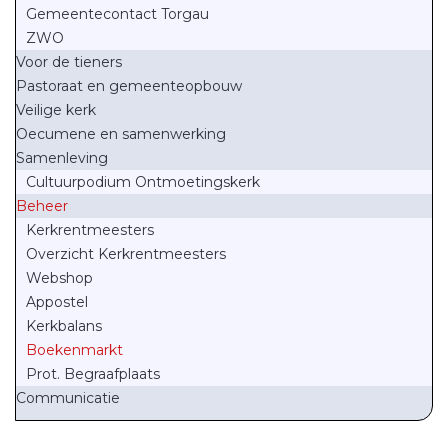
Gemeentecontact Torgau
ZWO
Voor de tieners
Pastoraat en gemeenteopbouw
Veilige kerk
Oecumene en samenwerking
Samenleving
Cultuurpodium Ontmoetingskerk
Beheer
Kerkrentmeesters
Overzicht Kerkrentmeesters
Webshop
Appostel
Kerkbalans
Boekenmarkt
Prot. Begraafplaats
Communicatie